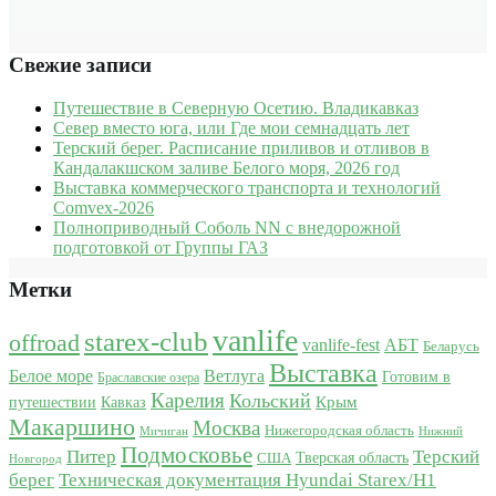
Свежие записи
Путешествие в Северную Осетию. Владикавказ
Север вместо юга, или Где мои семнадцать лет
Терский берег. Расписание приливов и отливов в
Кандалакшском заливе Белого моря, 2026 год
Выставка коммерческого транспорта и технологий
Comvex-2026
Полноприводный Соболь NN с внедорожной
подготовкой от Группы ГАЗ
Метки
vanlife
starex-club
offroad
vanlife-fest
АБТ
Беларусь
Выставка
Белое море
Ветлуга
Готовим в
Браславские озера
Карелия
Кольский
Крым
путешествии
Кавказ
Макаршино
Москва
Нижегородская область
Мичиган
Нижний
Подмосковье
Питер
Терский
США
Тверская область
Новгород
берег
Техническая документация Hyundai Starex/H1