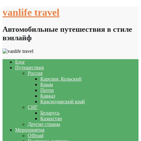
Skip
vanlife travel
to
content
Автомобильные путешествия в стиле
вэнлайф
Блог
Путешествия
Россия
Карелия, Кольский
Крым
Питер
Кавказ
Краснодарский край
СНГ
Беларусь
Казахстан
Другие страны
Мероприятия
Offroad