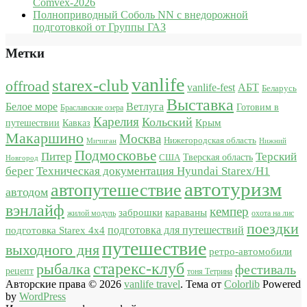
Comvex-2026
Полноприводный Соболь NN с внедорожной
подготовкой от Группы ГАЗ
Метки
vanlife
starex-club
offroad
vanlife-fest
АБТ
Беларусь
Выставка
Белое море
Ветлуга
Готовим в
Браславские озера
Карелия
Кольский
Крым
путешествии
Кавказ
Макаршино
Москва
Нижегородская область
Мичиган
Нижний
Подмосковье
Питер
Терский
США
Тверская область
Новгород
берег
Техническая документация Hyundai Starex/H1
автотуризм
автопутешествие
автодом
вэнлайф
кемпер
караваны
заброшки
жилой модуль
охота на лис
поездки
подготовка для путешествий
подготовка Starex 4x4
путешествие
выходного дня
ретро-автомобили
старекс-клуб
рыбалка
фестиваль
рецепт
тоня Тетрина
Авторские права © 2026
vanlife travel
. Тема от
Colorlib
Powered
by
WordPress