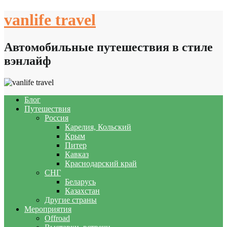
Skip
vanlife travel
to
content
Автомобильные путешествия в стиле
вэнлайф
Блог
Путешествия
Россия
Карелия, Кольский
Крым
Питер
Кавказ
Краснодарский край
СНГ
Беларусь
Казахстан
Другие страны
Мероприятия
Offroad