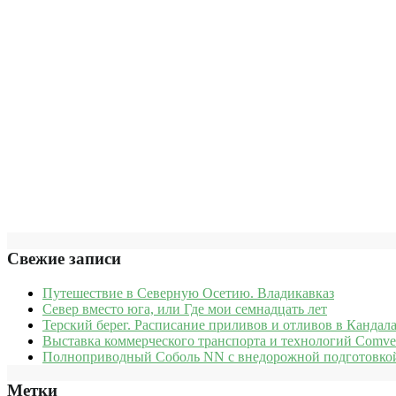
Свежие записи
Путешествие в Северную Осетию. Владикавказ
Север вместо юга, или Где мои семнадцать лет
Терский берег. Расписание приливов и отливов в Кандала
Выставка коммерческого транспорта и технологий Comve
Полноприводный Соболь NN с внедорожной подготовкой
Метки