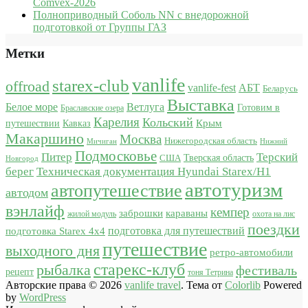
Comvex-2026
Полноприводный Соболь NN с внедорожной
подготовкой от Группы ГАЗ
Метки
vanlife
starex-club
offroad
vanlife-fest
АБТ
Беларусь
Выставка
Белое море
Ветлуга
Готовим в
Браславские озера
Карелия
Кольский
Крым
путешествии
Кавказ
Макаршино
Москва
Нижегородская область
Мичиган
Нижний
Подмосковье
Питер
Терский
США
Тверская область
Новгород
берег
Техническая документация Hyundai Starex/H1
автотуризм
автопутешествие
автодом
вэнлайф
кемпер
караваны
заброшки
жилой модуль
охота на лис
поездки
подготовка для путешествий
подготовка Starex 4x4
путешествие
выходного дня
ретро-автомобили
старекс-клуб
рыбалка
фестиваль
рецепт
тоня Тетрина
Авторские права © 2026
vanlife travel
. Тема от
Colorlib
Powered
by
WordPress