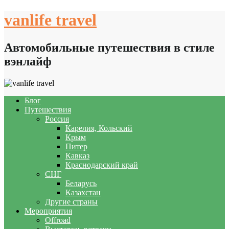
Skip
vanlife travel
to
content
Автомобильные путешествия в стиле
вэнлайф
Блог
Путешествия
Россия
Карелия, Кольский
Крым
Питер
Кавказ
Краснодарский край
СНГ
Беларусь
Казахстан
Другие страны
Мероприятия
Offroad