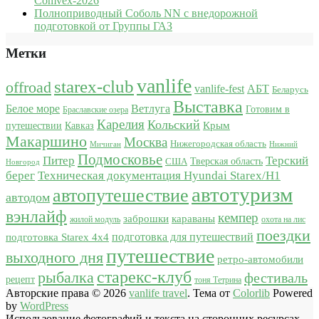
Comvex-2026
Полноприводный Соболь NN с внедорожной
подготовкой от Группы ГАЗ
Метки
vanlife
starex-club
offroad
vanlife-fest
АБТ
Беларусь
Выставка
Белое море
Ветлуга
Готовим в
Браславские озера
Карелия
Кольский
Крым
путешествии
Кавказ
Макаршино
Москва
Нижегородская область
Мичиган
Нижний
Подмосковье
Питер
Терский
США
Тверская область
Новгород
берег
Техническая документация Hyundai Starex/H1
автотуризм
автопутешествие
автодом
вэнлайф
кемпер
караваны
заброшки
жилой модуль
охота на лис
поездки
подготовка для путешествий
подготовка Starex 4x4
путешествие
выходного дня
ретро-автомобили
старекс-клуб
рыбалка
фестиваль
рецепт
тоня Тетрина
Авторские права © 2026
vanlife travel
. Тема от
Colorlib
Powered
by
WordPress
Использование фотографий и текста на сторонних ресурсах