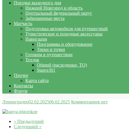
Поездки выходного дня
Нижний Новгород и область
Центральный федеральный округ
Заброшенные места
Матчасть
Подготовка автомобиля для путешествий
Туристические и походные аксессуары
Навигация
Программы и оборудование
Треки и точки
Готовим в путешествии
Техдок
Общий (расходники, ТО)
Starex/H1
Прочее
Карта сайта
Контакты
Форум
Ленинградец
02.02.2025
06.02.2025
Комментариев нет
« Предыдущий
Следующий »