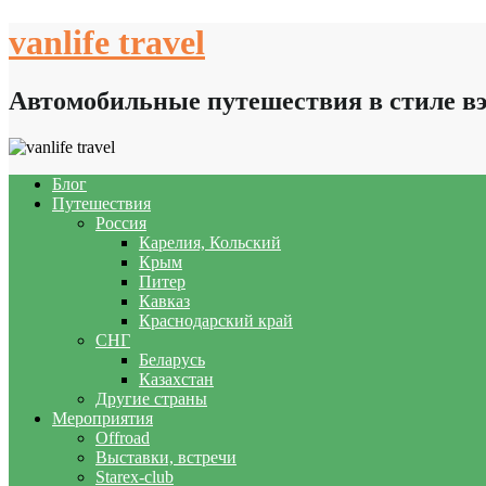
Skip
vanlife travel
to
content
Автомобильные путешествия в стиле в
Блог
Путешествия
Россия
Карелия, Кольский
Крым
Питер
Кавказ
Краснодарский край
СНГ
Беларусь
Казахстан
Другие страны
Мероприятия
Offroad
Выставки, встречи
Starex-club