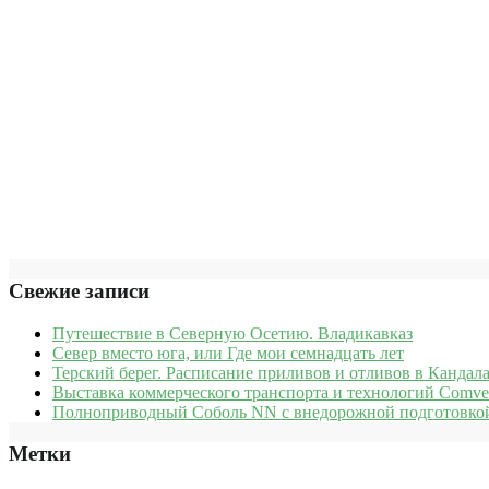
Свежие записи
Путешествие в Северную Осетию. Владикавказ
Север вместо юга, или Где мои семнадцать лет
Терский берег. Расписание приливов и отливов в Кандала
Выставка коммерческого транспорта и технологий Comve
Полноприводный Соболь NN с внедорожной подготовкой
Метки