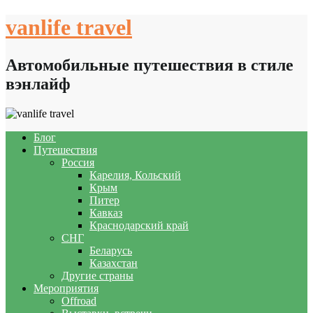
Skip
vanlife travel
to
content
Автомобильные путешествия в стиле
вэнлайф
Блог
Путешествия
Россия
Карелия, Кольский
Крым
Питер
Кавказ
Краснодарский край
СНГ
Беларусь
Казахстан
Другие страны
Мероприятия
Offroad