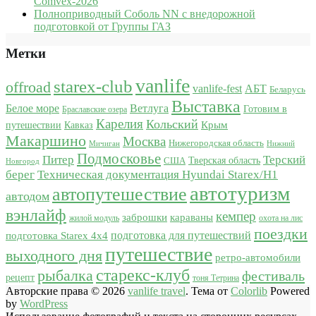
Comvex-2026
Полноприводный Соболь NN с внедорожной
подготовкой от Группы ГАЗ
Метки
vanlife
starex-club
offroad
vanlife-fest
АБТ
Беларусь
Выставка
Белое море
Ветлуга
Готовим в
Браславские озера
Карелия
Кольский
Крым
путешествии
Кавказ
Макаршино
Москва
Нижегородская область
Мичиган
Нижний
Подмосковье
Питер
Терский
США
Тверская область
Новгород
берег
Техническая документация Hyundai Starex/H1
автотуризм
автопутешествие
автодом
вэнлайф
кемпер
караваны
заброшки
жилой модуль
охота на лис
поездки
подготовка для путешествий
подготовка Starex 4x4
путешествие
выходного дня
ретро-автомобили
старекс-клуб
рыбалка
фестиваль
рецепт
тоня Тетрина
Авторские права © 2026
vanlife travel
. Тема от
Colorlib
Powered
by
WordPress