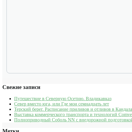
Свежие записи
Путешествие в Северную Осетию. Владикавказ
Север вместо юга, или Где мои семнадцать лет
Терский берег. Расписание приливов и отливов в Кандала
Выставка коммерческого транспорта и технологий Comve
Полноприводный Соболь NN с внедорожной подготовкой
Метки