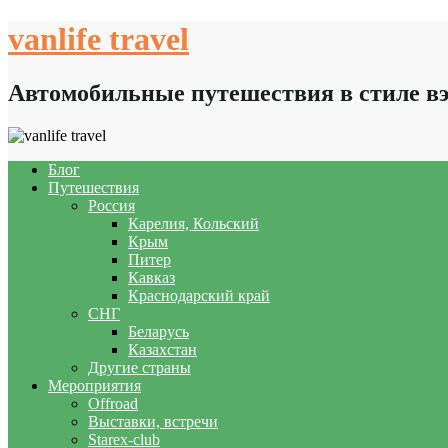
Skip
vanlife travel
to
content
Автомобильные путешествия в стиле в
Блог
Путешествия
Россия
Карелия, Кольский
Крым
Питер
Кавказ
Краснодарский край
СНГ
Беларусь
Казахстан
Другие страны
Мероприятия
Offroad
Выставки, встречи
Starex-club