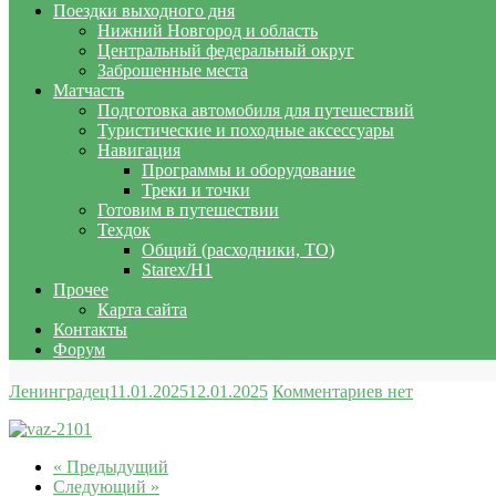
Поездки выходного дня
Нижний Новгород и область
Центральный федеральный округ
Заброшенные места
Матчасть
Подготовка автомобиля для путешествий
Туристические и походные аксессуары
Навигация
Программы и оборудование
Треки и точки
Готовим в путешествии
Техдок
Общий (расходники, ТО)
Starex/H1
Прочее
Карта сайта
Контакты
Форум
Ленинградец
11.01.2025
12.01.2025
Комментариев нет
« Предыдущий
Следующий »