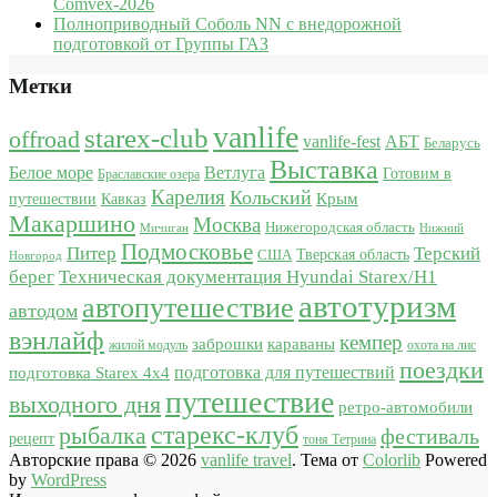
Comvex-2026
Полноприводный Соболь NN с внедорожной
подготовкой от Группы ГАЗ
Метки
vanlife
starex-club
offroad
vanlife-fest
АБТ
Беларусь
Выставка
Белое море
Ветлуга
Готовим в
Браславские озера
Карелия
Кольский
Крым
путешествии
Кавказ
Макаршино
Москва
Нижегородская область
Мичиган
Нижний
Подмосковье
Питер
Терский
США
Тверская область
Новгород
берег
Техническая документация Hyundai Starex/H1
автотуризм
автопутешествие
автодом
вэнлайф
кемпер
караваны
заброшки
жилой модуль
охота на лис
поездки
подготовка для путешествий
подготовка Starex 4x4
путешествие
выходного дня
ретро-автомобили
старекс-клуб
рыбалка
фестиваль
рецепт
тоня Тетрина
Авторские права © 2026
vanlife travel
. Тема от
Colorlib
Powered
by
WordPress