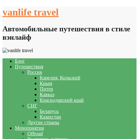
Skip
vanlife travel
to
content
Автомобильные путешествия в стиле
вэнлайф
Блог
Путешествия
Россия
Карелия, Кольский
Крым
Питер
Кавказ
Краснодарский край
СНГ
Беларусь
Казахстан
Другие страны
Мероприятия
Offroad