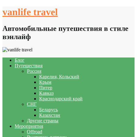
Skip
vanlife travel
to
content
Автомобильные путешествия в стиле
вэнлайф
Блог
Путешествия
Россия
Карелия, Кольский
Крым
Питер
Кавказ
Краснодарский край
СНГ
Беларусь
Казахстан
Другие страны
Мероприятия
Offroad