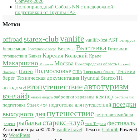
Comvex-2026
Полноприводный Соболь NN с внедорожной
подготовкой от Группы ГАЗ
Метки
vanlife
starex-club
offroad
vanlife-fest
АБТ
Беларусь
Выставка
Белое море
Ветлуга
Готовим в
Браславские озера
Карелия
Кольский
Крым
путешествии
Кавказ
Макаршино
Москва
Нижегородская область
Мичиган
Нижний
Подмосковье
Питер
Терский
США
Тверская область
Новгород
берег
Техническая документация Hyundai Starex/H1
автотуризм
автопутешествие
автодом
вэнлайф
кемпер
караваны
заброшки
жилой модуль
охота на лис
поездки
подготовка для путешествий
подготовка Starex 4x4
путешествие
выходного дня
ретро-автомобили
старекс-клуб
рыбалка
фестиваль
рецепт
тоня Тетрина
Авторские права © 2026
vanlife travel
. Тема от
Colorlib
Powered
by
WordPress