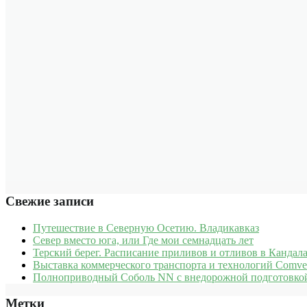
Свежие записи
Путешествие в Северную Осетию. Владикавказ
Север вместо юга, или Где мои семнадцать лет
Терский берег. Расписание приливов и отливов в Кандала
Выставка коммерческого транспорта и технологий Comve
Полноприводный Соболь NN с внедорожной подготовкой
Метки