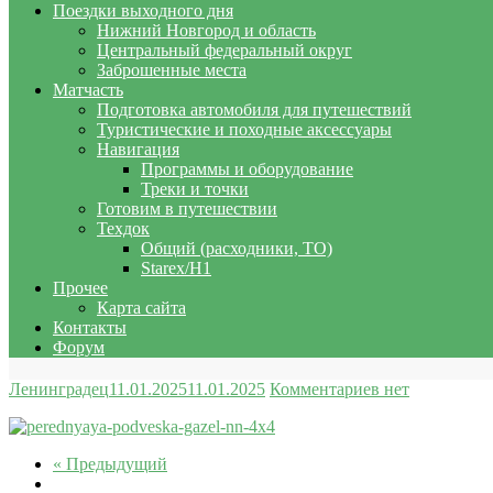
Поездки выходного дня
Нижний Новгород и область
Центральный федеральный округ
Заброшенные места
Матчасть
Подготовка автомобиля для путешествий
Туристические и походные аксессуары
Навигация
Программы и оборудование
Треки и точки
Готовим в путешествии
Техдок
Общий (расходники, ТО)
Starex/H1
Прочее
Карта сайта
Контакты
Форум
Ленинградец
11.01.2025
11.01.2025
Комментариев нет
« Предыдущий