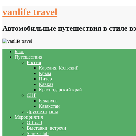
Skip
vanlife travel
to
content
Автомобильные путешествия в стиле в
Блог
Путешествия
Россия
Карелия, Кольский
Крым
Питер
Кавказ
Краснодарский край
СНГ
Беларусь
Казахстан
Другие страны
Мероприятия
Offroad
Выставки, встречи
Starex-club