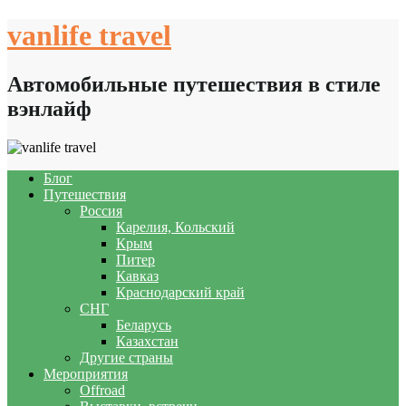
Skip
vanlife travel
to
content
Автомобильные путешествия в стиле
вэнлайф
Блог
Путешествия
Россия
Карелия, Кольский
Крым
Питер
Кавказ
Краснодарский край
СНГ
Беларусь
Казахстан
Другие страны
Мероприятия
Offroad