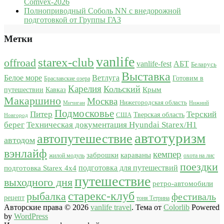
Comvex-2026
Полноприводный Соболь NN с внедорожной
подготовкой от Группы ГАЗ
Метки
vanlife
starex-club
offroad
vanlife-fest
АБТ
Беларусь
Выставка
Белое море
Ветлуга
Готовим в
Браславские озера
Карелия
Кольский
Крым
путешествии
Кавказ
Макаршино
Москва
Нижегородская область
Мичиган
Нижний
Подмосковье
Питер
Терский
США
Тверская область
Новгород
берег
Техническая документация Hyundai Starex/H1
автотуризм
автопутешествие
автодом
вэнлайф
кемпер
караваны
заброшки
жилой модуль
охота на лис
поездки
подготовка для путешествий
подготовка Starex 4x4
путешествие
выходного дня
ретро-автомобили
старекс-клуб
рыбалка
фестиваль
рецепт
тоня Тетрина
Авторские права © 2026
vanlife travel
. Тема от
Colorlib
Powered
by
WordPress