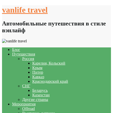
Skip
vanlife travel
to
content
Автомобильные путешествия в стиле
вэнлайф
Блог
Путешествия
Россия
Карелия, Кольский
Крым
Питер
Кавказ
Краснодарский край
СНГ
Беларусь
Казахстан
Другие страны
Мероприятия
Offroad