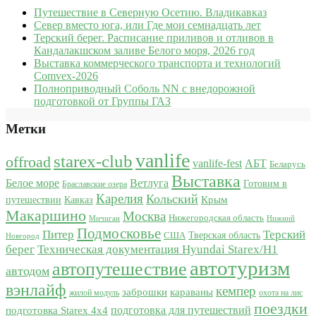
Путешествие в Северную Осетию. Владикавказ
Север вместо юга, или Где мои семнадцать лет
Терский берег. Расписание приливов и отливов в
Кандалакшском заливе Белого моря, 2026 год
Выставка коммерческого транспорта и технологий
Comvex-2026
Полноприводный Соболь NN с внедорожной
подготовкой от Группы ГАЗ
Метки
vanlife
starex-club
offroad
vanlife-fest
АБТ
Беларусь
Выставка
Белое море
Ветлуга
Готовим в
Браславские озера
Карелия
Кольский
Крым
путешествии
Кавказ
Макаршино
Москва
Нижегородская область
Мичиган
Нижний
Подмосковье
Питер
Терский
США
Тверская область
Новгород
берег
Техническая документация Hyundai Starex/H1
автотуризм
автопутешествие
автодом
вэнлайф
кемпер
караваны
заброшки
жилой модуль
охота на лис
поездки
подготовка для путешествий
подготовка Starex 4x4