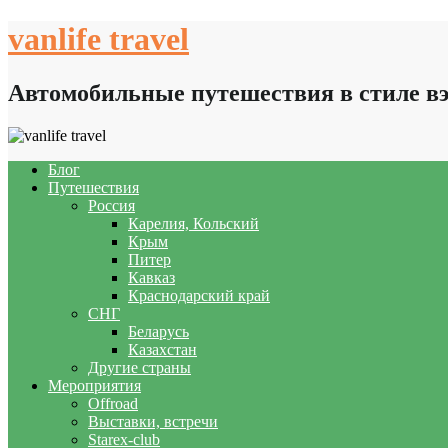
Skip
vanlife travel
to
content
Автомобильные путешествия в стиле в
Блог
Путешествия
Россия
Карелия, Кольский
Крым
Питер
Кавказ
Краснодарский край
СНГ
Беларусь
Казахстан
Другие страны
Мероприятия
Offroad
Выставки, встречи
Starex-club