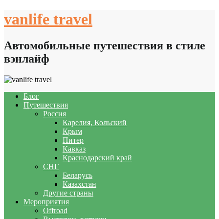
Skip
vanlife travel
to
content
Автомобильные путешествия в стиле
вэнлайф
Блог
Путешествия
Россия
Карелия, Кольский
Крым
Питер
Кавказ
Краснодарский край
СНГ
Беларусь
Казахстан
Другие страны
Мероприятия
Offroad