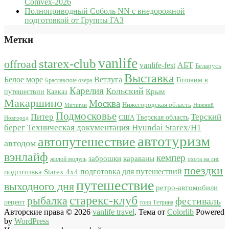
Comvex-2026
Полноприводный Соболь NN с внедорожной
подготовкой от Группы ГАЗ
Метки
vanlife
starex-club
offroad
vanlife-fest
АБТ
Беларусь
Выставка
Белое море
Ветлуга
Готовим в
Браславские озера
Карелия
Кольский
Крым
путешествии
Кавказ
Макаршино
Москва
Нижегородская область
Мичиган
Нижний
Подмосковье
Питер
Терский
США
Тверская область
Новгород
берег
Техническая документация Hyundai Starex/H1
автотуризм
автопутешествие
автодом
вэнлайф
кемпер
караваны
заброшки
жилой модуль
охота на лис
поездки
подготовка для путешествий
подготовка Starex 4x4
путешествие
выходного дня
ретро-автомобили
старекс-клуб
рыбалка
фестиваль
рецепт
тоня Тетрина
Авторские права © 2026
vanlife travel
. Тема от
Colorlib
Powered
by
WordPress