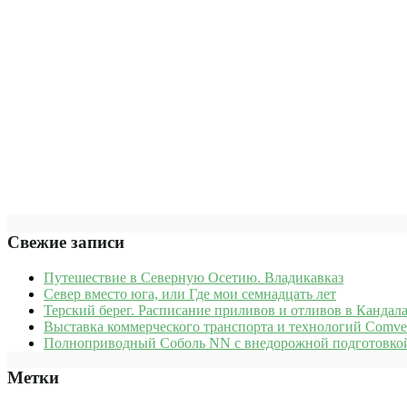
Свежие записи
Путешествие в Северную Осетию. Владикавказ
Север вместо юга, или Где мои семнадцать лет
Терский берег. Расписание приливов и отливов в Кандала
Выставка коммерческого транспорта и технологий Comve
Полноприводный Соболь NN с внедорожной подготовкой
Метки