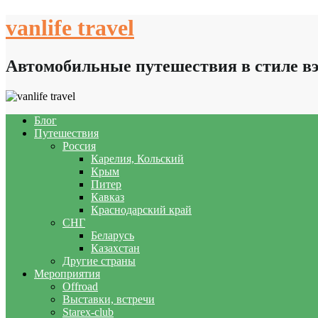
Skip
vanlife travel
to
content
Автомобильные путешествия в стиле в
Блог
Путешествия
Россия
Карелия, Кольский
Крым
Питер
Кавказ
Краснодарский край
СНГ
Беларусь
Казахстан
Другие страны
Мероприятия
Offroad
Выставки, встречи
Starex-club