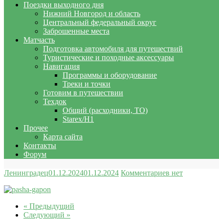
Поездки выходного дня
Нижний Новгород и область
Центральный федеральный округ
Заброшенные места
Матчасть
Подготовка автомобиля для путешествий
Туристические и походные аксессуары
Навигация
Программы и оборудование
Треки и точки
Готовим в путешествии
Техдок
Общий (расходники, ТО)
Starex/H1
Прочее
Карта сайта
Контакты
Форум
Ленинградец
01.12.2024
01.12.2024
Комментариев нет
« Предыдущий
Следующий »