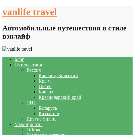
Skip
vanlife travel
to
content
Автомобильные путешествия в стиле
вэнлайф
Блог
Путешествия
Россия
Карелия, Кольский
Крым
Питер
Кавказ
Краснодарский край
СНГ
Беларусь
Казахстан
Другие страны
Мероприятия
Offroad