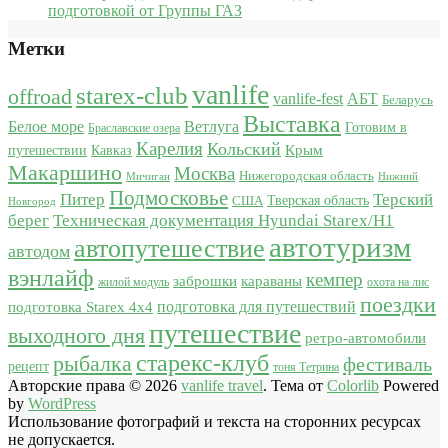
подготовкой от Группы ГАЗ
Метки
vanlife
starex-club
offroad
vanlife-fest
АБТ
Беларусь
Выставка
Белое море
Ветлуга
Готовим в
Браславские озера
Карелия
Кольский
Крым
путешествии
Кавказ
Макаршино
Москва
Нижегородская область
Мичиган
Нижний
Подмосковье
Питер
Терский
США
Тверская область
Новгород
берег
Техническая документация Hyundai Starex/H1
автотуризм
автопутешествие
автодом
вэнлайф
кемпер
караваны
заброшки
жилой модуль
охота на лис
поездки
подготовка для путешествий
подготовка Starex 4x4
путешествие
выходного дня
ретро-автомобили
старекс-клуб
рыбалка
фестиваль
рецепт
тоня Тетрина
Авторские права © 2026
vanlife travel
. Тема от
Colorlib
Powered
by
WordPress
Использование фотографий и текста на сторонних ресурсах
не допускается.