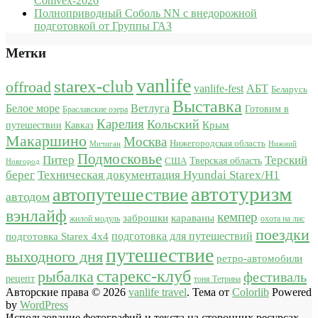
Comvex-2026
Полноприводный Соболь NN с внедорожной
подготовкой от Группы ГАЗ
Метки
vanlife
starex-club
offroad
vanlife-fest
АБТ
Беларусь
Выставка
Белое море
Ветлуга
Готовим в
Браславские озера
Карелия
Кольский
Крым
путешествии
Кавказ
Макаршино
Москва
Нижегородская область
Мичиган
Нижний
Подмосковье
Питер
Терский
США
Тверская область
Новгород
берег
Техническая документация Hyundai Starex/H1
автотуризм
автопутешествие
автодом
вэнлайф
кемпер
караваны
заброшки
жилой модуль
охота на лис
поездки
подготовка для путешествий
подготовка Starex 4x4
путешествие
выходного дня
ретро-автомобили
старекс-клуб
рыбалка
фестиваль
рецепт
тоня Тетрина
Авторские права © 2026
vanlife travel
. Тема от
Colorlib
Powered
by
WordPress
Использование фотографий и текста на сторонних ресурсах