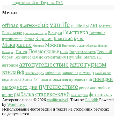
подготовкой от Группы ГАЗ
Метки
vanlife
starex-club
offroad
vanlife-fest
АБТ
Беларусь
Выставка
Белое море
Ветлуга
Готовим в
Браславские озера
Карелия
Кольский
Крым
путешествии
Кавказ
Макаршино
Москва
Нижегородская область
Мичиган
Нижний
Подмосковье
Питер
Терский
США
Тверская область
Новгород
берег
Техническая документация Hyundai Starex/H1
автотуризм
автопутешествие
автодом
вэнлайф
кемпер
караваны
заброшки
жилой модуль
охота на лис
поездки
подготовка для путешествий
подготовка Starex 4x4
путешествие
выходного дня
ретро-автомобили
старекс-клуб
рыбалка
фестиваль
рецепт
тоня Тетрина
Авторские права © 2026
vanlife travel
. Тема от
Colorlib
Powered
by
WordPress
Использование фотографий и текста на сторонних ресурсах
не допускается.