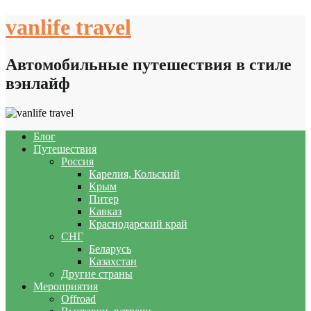
Skip
vanlife travel
to
content
Автомобильные путешествия в стиле
вэнлайф
Блог
Путешествия
Россия
Карелия, Кольский
Крым
Питер
Кавказ
Краснодарский край
СНГ
Беларусь
Казахстан
Другие страны
Мероприятия
Offroad