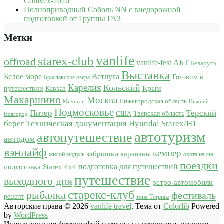
Comvex-2026
Полноприводный Соболь NN с внедорожной
подготовкой от Группы ГАЗ
Метки
vanlife
starex-club
offroad
vanlife-fest
АБТ
Беларусь
Выставка
Белое море
Ветлуга
Готовим в
Браславские озера
Карелия
Кольский
Крым
путешествии
Кавказ
Макаршино
Москва
Нижегородская область
Мичиган
Нижний
Подмосковье
Питер
Терский
США
Тверская область
Новгород
берег
Техническая документация Hyundai Starex/H1
автотуризм
автопутешествие
автодом
вэнлайф
кемпер
караваны
заброшки
жилой модуль
охота на лис
поездки
подготовка для путешествий
подготовка Starex 4x4
путешествие
выходного дня
ретро-автомобили
старекс-клуб
рыбалка
фестиваль
рецепт
тоня Тетрина
Авторские права © 2026
vanlife travel
. Тема от
Colorlib
Powered
by
WordPress