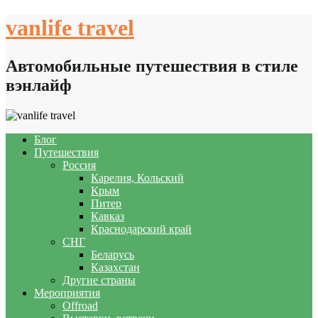
Skip
vanlife travel
to
content
Автомобильные путешествия в стиле
вэнлайф
Блог
Путешествия
Россия
Карелия, Кольский
Крым
Питер
Кавказ
Краснодарский край
СНГ
Беларусь
Казахстан
Другие страны
Мероприятия
Offroad