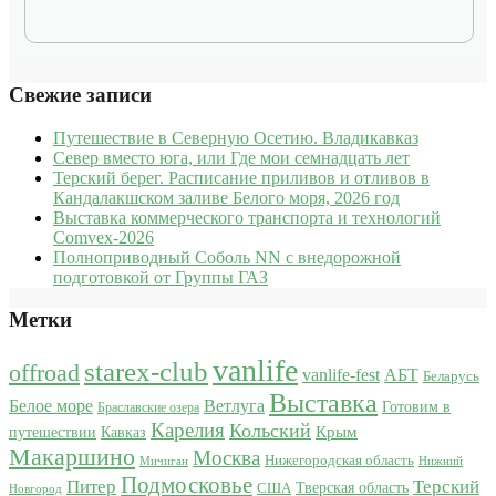
Свежие записи
Путешествие в Северную Осетию. Владикавказ
Север вместо юга, или Где мои семнадцать лет
Терский берег. Расписание приливов и отливов в
Кандалакшском заливе Белого моря, 2026 год
Выставка коммерческого транспорта и технологий
Comvex-2026
Полноприводный Соболь NN с внедорожной
подготовкой от Группы ГАЗ
Метки
vanlife
starex-club
offroad
vanlife-fest
АБТ
Беларусь
Выставка
Белое море
Ветлуга
Готовим в
Браславские озера
Карелия
Кольский
Крым
путешествии
Кавказ
Макаршино
Москва
Нижегородская область
Мичиган
Нижний
Подмосковье
Питер
Терский
США
Тверская область
Новгород