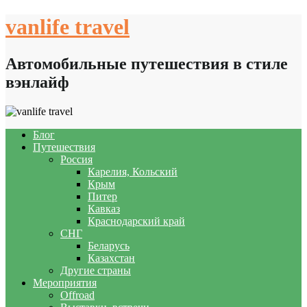
Skip
vanlife travel
to
content
Автомобильные путешествия в стиле
вэнлайф
Блог
Путешествия
Россия
Карелия, Кольский
Крым
Питер
Кавказ
Краснодарский край
СНГ
Беларусь
Казахстан
Другие страны
Мероприятия
Offroad