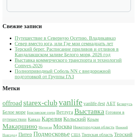
Свежие записи
Путешествие в Северную Осетию. Владикавказ
Север вместо юга, или Где мои семнадцать лет
Терский берег. Расписание приливов и отливов в
Кандалакшском заливе Белого моря, 2026 год
Выставка коммерческого транспорта и технологий
Comvex-2026
Полноприводный Соболь NN с внедорожной
подготовкой от Группы ГАЗ
Метки
vanlife
starex-club
offroad
vanlife-fest
АБТ
Беларусь
Выставка
Белое море
Ветлуга
Готовим в
Браславские озера
Карелия
Кольский
Крым
путешествии
Кавказ
Макаршино
Москва
Нижегородская область
Мичиган
Нижний
Подмосковье
Питер
Терский
США
Тверская область
Новгород