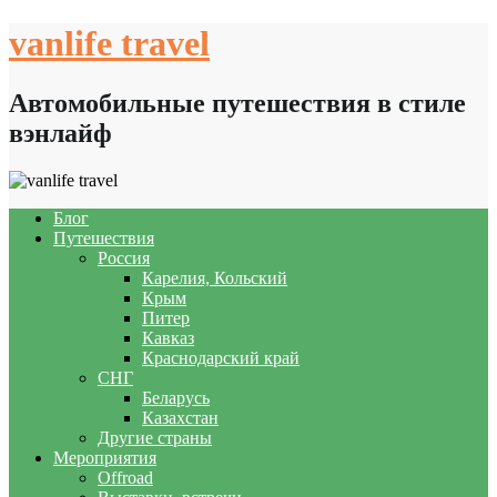
Skip
vanlife travel
to
content
Автомобильные путешествия в стиле
вэнлайф
Блог
Путешествия
Россия
Карелия, Кольский
Крым
Питер
Кавказ
Краснодарский край
СНГ
Беларусь
Казахстан
Другие страны
Мероприятия
Offroad