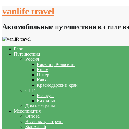
Skip
vanlife travel
to
content
Автомобильные путешествия в стиле в
Блог
Путешествия
Россия
Карелия, Кольский
Крым
Питер
Кавказ
Краснодарский край
СНГ
Беларусь
Казахстан
Другие страны
Мероприятия
Offroad
Выставки, встречи
Starex-club