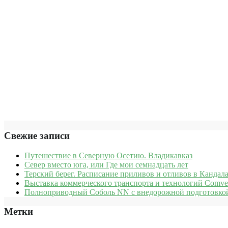
Свежие записи
Путешествие в Северную Осетию. Владикавказ
Север вместо юга, или Где мои семнадцать лет
Терский берег. Расписание приливов и отливов в Кандала
Выставка коммерческого транспорта и технологий Comve
Полноприводный Соболь NN с внедорожной подготовкой
Метки