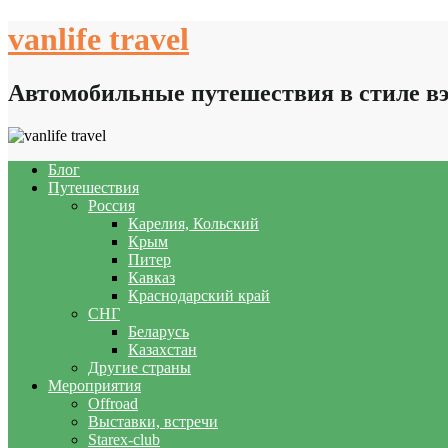
Skip
vanlife travel
to
content
Автомобильные путешествия в стиле в
Блог
Путешествия
Россия
Карелия, Кольский
Крым
Питер
Кавказ
Краснодарский край
СНГ
Беларусь
Казахстан
Другие страны
Мероприятия
Offroad
Выставки, встречи
Starex-club