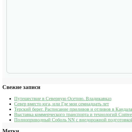
Свежие записи
Путешествие в Северную Осетию. Владикавказ
Север вместо юга, или Где мои семнадцать лет
Терский берег. Расписание приливов и отливов в Кандала
Выставка коммерческого транспорта и технологий Comve
Полноприводный Соболь NN с внедорожной подготовкой
Метки