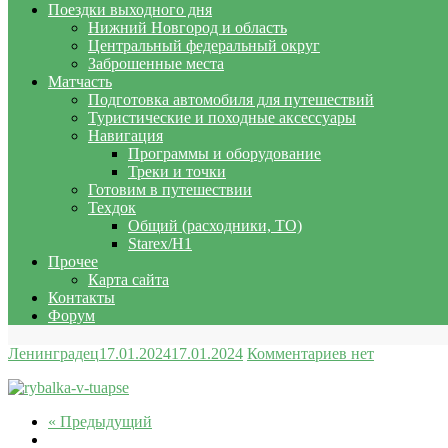
Поездки выходного дня
Нижний Новгород и область
Центральный федеральный округ
Заброшенные места
Матчасть
Подготовка автомобиля для путешествий
Туристические и походные аксессуары
Навигация
Программы и оборудование
Треки и точки
Готовим в путешествии
Техдок
Общий (расходники, ТО)
Starex/H1
Прочее
Карта сайта
Контакты
Форум
Ленинградец
17.01.2024
17.01.2024
Комментариев нет
« Предыдущий