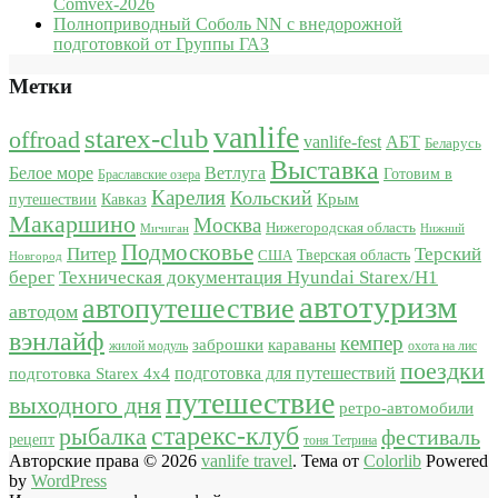
Comvex-2026
Полноприводный Соболь NN с внедорожной
подготовкой от Группы ГАЗ
Метки
vanlife
starex-club
offroad
vanlife-fest
АБТ
Беларусь
Выставка
Белое море
Ветлуга
Готовим в
Браславские озера
Карелия
Кольский
Крым
путешествии
Кавказ
Макаршино
Москва
Нижегородская область
Мичиган
Нижний
Подмосковье
Питер
Терский
США
Тверская область
Новгород
берег
Техническая документация Hyundai Starex/H1
автотуризм
автопутешествие
автодом
вэнлайф
кемпер
караваны
заброшки
жилой модуль
охота на лис
поездки
подготовка для путешествий
подготовка Starex 4x4
путешествие
выходного дня
ретро-автомобили
старекс-клуб
рыбалка
фестиваль
рецепт
тоня Тетрина
Авторские права © 2026
vanlife travel
. Тема от
Colorlib
Powered
by
WordPress