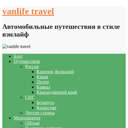
Skip
vanlife travel
to
content
Автомобильные путешествия в стиле
вэнлайф
Блог
Путешествия
Россия
Карелия, Кольский
Крым
Питер
Кавказ
Краснодарский край
СНГ
Беларусь
Казахстан
Другие страны
Мероприятия
Offroad