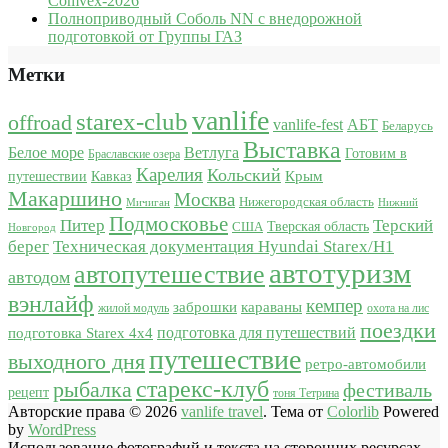
Comvex-2026
Полноприводный Соболь NN с внедорожной
подготовкой от Группы ГАЗ
Метки
vanlife
starex-club
offroad
vanlife-fest
АБТ
Беларусь
Выставка
Белое море
Ветлуга
Готовим в
Браславские озера
Карелия
Кольский
Крым
путешествии
Кавказ
Макаршино
Москва
Нижегородская область
Мичиган
Нижний
Подмосковье
Питер
Терский
США
Тверская область
Новгород
берег
Техническая документация Hyundai Starex/H1
автотуризм
автопутешествие
автодом
вэнлайф
кемпер
караваны
заброшки
жилой модуль
охота на лис
поездки
подготовка для путешествий
подготовка Starex 4x4
путешествие
выходного дня
ретро-автомобили
старекс-клуб
рыбалка
фестиваль
рецепт
тоня Тетрина
Авторские права © 2026
vanlife travel
. Тема от
Colorlib
Powered
by
WordPress
Использование фотографий и текста на сторонних ресурсах