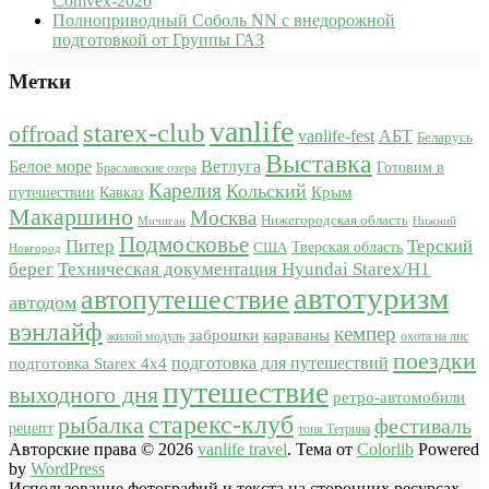
Comvex-2026
Полноприводный Соболь NN с внедорожной
подготовкой от Группы ГАЗ
Метки
vanlife
starex-club
offroad
vanlife-fest
АБТ
Беларусь
Выставка
Белое море
Ветлуга
Готовим в
Браславские озера
Карелия
Кольский
Крым
путешествии
Кавказ
Макаршино
Москва
Нижегородская область
Мичиган
Нижний
Подмосковье
Питер
Терский
США
Тверская область
Новгород
берег
Техническая документация Hyundai Starex/H1
автотуризм
автопутешествие
автодом
вэнлайф
кемпер
караваны
заброшки
жилой модуль
охота на лис
поездки
подготовка для путешествий
подготовка Starex 4x4
путешествие
выходного дня
ретро-автомобили
старекс-клуб
рыбалка
фестиваль
рецепт
тоня Тетрина
Авторские права © 2026
vanlife travel
. Тема от
Colorlib
Powered
by
WordPress
Использование фотографий и текста на сторонних ресурсах