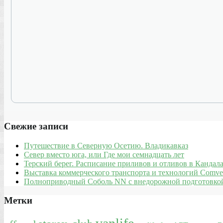
Свежие записи
Путешествие в Северную Осетию. Владикавказ
Север вместо юга, или Где мои семнадцать лет
Терский берег. Расписание приливов и отливов в Кандала
Выставка коммерческого транспорта и технологий Comve
Полноприводный Соболь NN с внедорожной подготовкой
Метки