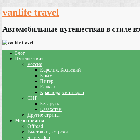
Skip
vanlife travel
to
content
Автомобильные путешествия в стиле в
Блог
Путешествия
Россия
Карелия, Кольский
Крым
Питер
Кавказ
Краснодарский край
СНГ
Беларусь
Казахстан
Другие страны
Мероприятия
Offroad
Выставки, встречи
Starex-club