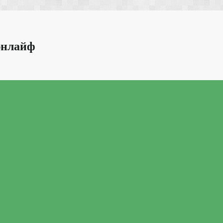
энлайф