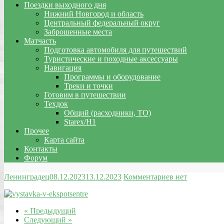
Поездки выходного дня
Нижний Новгород и область
Центральный федеральный округ
Заброшенные места
Матчасть
Подготовка автомобиля для путешествий
Туристические и походные аксессуары
Навигация
Программы и оборудование
Треки и точки
Готовим в путешествии
Техдок
Общий (расходники, ТО)
Starex/H1
Прочее
Карта сайта
Контакты
Форум
Ленинградец
08.12.2023
13.12.2023
Комментариев нет
« Предыдущий
Следующий »