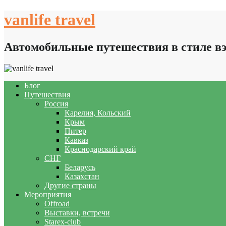
Skip
vanlife travel
to
content
Автомобильные путешествия в стиле в
Блог
Путешествия
Россия
Карелия, Кольский
Крым
Питер
Кавказ
Краснодарский край
СНГ
Беларусь
Казахстан
Другие страны
Мероприятия
Offroad
Выставки, встречи
Starex-club