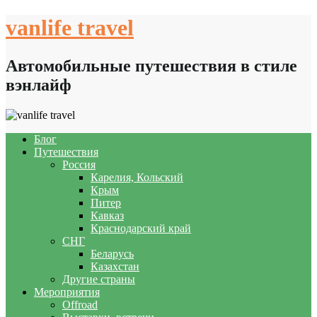
Skip
vanlife travel
to
content
Автомобильные путешествия в стиле
вэнлайф
Блог
Путешествия
Россия
Карелия, Кольский
Крым
Питер
Кавказ
Краснодарский край
СНГ
Беларусь
Казахстан
Другие страны
Мероприятия
Offroad