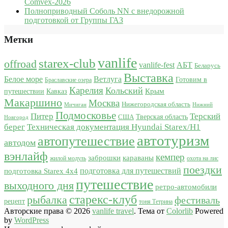
Comvex-2026
Полноприводный Соболь NN с внедорожной
подготовкой от Группы ГАЗ
Метки
vanlife
starex-club
offroad
vanlife-fest
АБТ
Беларусь
Выставка
Белое море
Ветлуга
Готовим в
Браславские озера
Карелия
Кольский
Крым
путешествии
Кавказ
Макаршино
Москва
Нижегородская область
Мичиган
Нижний
Подмосковье
Питер
Терский
США
Тверская область
Новгород
берег
Техническая документация Hyundai Starex/H1
автотуризм
автопутешествие
автодом
вэнлайф
кемпер
караваны
заброшки
жилой модуль
охота на лис
поездки
подготовка для путешествий
подготовка Starex 4x4
путешествие
выходного дня
ретро-автомобили
старекс-клуб
рыбалка
фестиваль
рецепт
тоня Тетрина
Авторские права © 2026
vanlife travel
. Тема от
Colorlib
Powered
by
WordPress