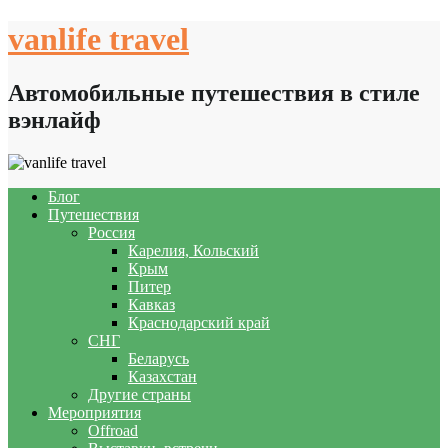
Skip
vanlife travel
to
content
Автомобильные путешествия в стиле
вэнлайф
Блог
Путешествия
Россия
Карелия, Кольский
Крым
Питер
Кавказ
Краснодарский край
СНГ
Беларусь
Казахстан
Другие страны
Мероприятия
Offroad