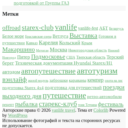
подготовкой от Группы ГАЗ
Метки
vanlife
starex-club
offroad
vanlife-fest
АБТ
Беларусь
Выставка
Белое море
Ветлуга
Готовим в
Браславские озера
Карелия
Кольский
Крым
путешествии
Кавказ
Макаршино
Москва
Нижегородская область
Мичиган
Нижний
Подмосковье
Питер
Терский
США
Тверская область
Новгород
берег
Техническая документация Hyundai Starex/H1
автотуризм
автопутешествие
автодом
вэнлайф
кемпер
караваны
заброшки
жилой модуль
охота на лис
поездки
подготовка для путешествий
подготовка Starex 4x4
путешествие
выходного дня
ретро-автомобили
старекс-клуб
рыбалка
фестиваль
рецепт
тоня Тетрина
Авторские права © 2026
vanlife travel
. Тема от
Colorlib
Powered
by
WordPress
Использование фотографий и текста на сторонних ресурсах
не допускается.