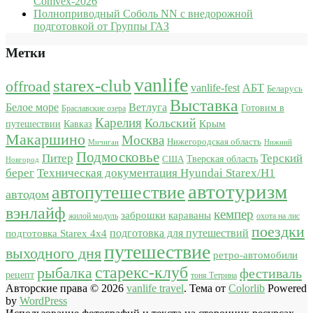
Comvex-2026
Полноприводный Соболь NN с внедорожной
подготовкой от Группы ГАЗ
Метки
vanlife
starex-club
offroad
vanlife-fest
АБТ
Беларусь
Выставка
Белое море
Ветлуга
Готовим в
Браславские озера
Карелия
Кольский
Крым
путешествии
Кавказ
Макаршино
Москва
Нижегородская область
Мичиган
Нижний
Подмосковье
Питер
Терский
США
Тверская область
Новгород
берег
Техническая документация Hyundai Starex/H1
автотуризм
автопутешествие
автодом
вэнлайф
кемпер
караваны
заброшки
жилой модуль
охота на лис
поездки
подготовка для путешествий
подготовка Starex 4x4
путешествие
выходного дня
ретро-автомобили
старекс-клуб
рыбалка
фестиваль
рецепт
тоня Тетрина
Авторские права © 2026
vanlife travel
. Тема от
Colorlib
Powered
by
WordPress