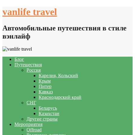
Skip
vanlife travel
to
content
Автомобильные путешествия в стиле
вэнлайф
Блог
Путешествия
Россия
Карелия, Кольский
Крым
Питер
Кавказ
Краснодарский край
СНГ
Беларусь
Казахстан
Другие страны
Мероприятия
Offroad