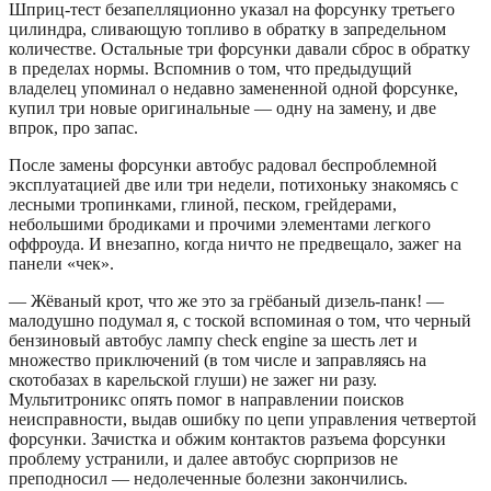
Шприц-тест безапелляционно указал на форсунку третьего
цилиндра, сливающую топливо в обратку в запредельном
количестве. Остальные три форсунки давали сброс в обратку
в пределах нормы. Вспомнив о том, что предыдущий
владелец упоминал о недавно замененной одной форсунке,
купил три новые оригинальные — одну на замену, и две
впрок, про запас.
После замены форсунки автобус радовал беспроблемной
эксплуатацией две или три недели, потихоньку знакомясь с
лесными тропинками, глиной, песком, грейдерами,
небольшими бродиками и прочими элементами легкого
оффроуда. И внезапно, когда ничто не предвещало, зажег на
панели «чек».
— Жёваный крот, что же это за грёбаный дизель-панк! —
малодушно подумал я, с тоской вспоминая о том, что черный
бензиновый автобус лампу check engine за шесть лет и
множество приключений (в том числе и заправляясь на
скотобазах в карельской глуши) не зажег ни разу.
Мультитроникс опять помог в направлении поисков
неисправности, выдав ошибку по цепи управления четвертой
форсунки. Зачистка и обжим контактов разъема форсунки
проблему устранили, и далее автобус сюрпризов не
преподносил — недолеченные болезни закончились.