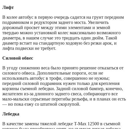
Лифт
В колее автобус в первую очередь садится на грунт передним
подрамником и редуктором заднего моста. Увеличить
дорожный просвет между этими элементами и земной
твердью можно установкой колес максимально возможного
диаметра, в нашем случае это тридцать один дюйм. Такой
диаметр встает на стандартную ходовую без резки арок, и
лифта подвески не требует.
Силовой обвес
В угоду снижению веса было принято решение отказаться от
силового обвеса. Дополнительные пороги, если не
использовать автобус в трофи, совершенно не нужны;
передний силовой подрамник нужен только для крепления
корзины съемной лебедки. Задний силовой бампер, конечно,
желателен из-за длинного заднего свеса, собирающего все
мало-мальски серьезные перегибы рельефа, и в планах он есть
— но пока езжу со штатной скорлупой.
Лебедка
В качестве замены тяжелой лебедке T-Max 12500 в съемной
корзине была приобретена опять же съемная легкая лебедка