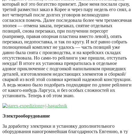
который всё это богатство привезет. Двое меня послали сразу,
третий разместил заказ в Корее и через пару недель его снял, а
вот четвертый после долгих уговоров великодушно
согласился помочь. Далее последовала более чем трехмесячная
эпопея — отмена заказа, перезаказ, снятие отдельных
позиций, снова перезаказ, при получении пересорт
(например, правая опорная пластина вместо левой), опять
перезаказ, недопоставка, и так по кругу. И всё равно собрать
полноценный комплект не удалось — часть позиций уже
давно была снята с производства, и на корейских складах
отсутствовала. Но сами-то рейлинги уже пришли, отступать
некуда! В итоге их установка превратилась в отдельное
адовое приключение с подгонкой напильником пришедших
деталей, изготовлением недостающих элементов и сборкой/
сваркой из всей этой солянки крепкой надежной конструкции.
А ведь можно было подобрать подходящие по длине рейлинги
от какого-нибудь Ларгуса, и без особых сложностей их
установить. Теперь я об этом знаю.
Электрооборудование
За доработку электрики и установку дополнительного
оборудования наиогромнейшая благодарность Евгению, в ту