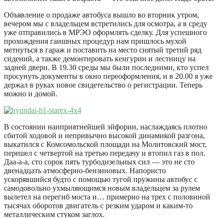
Объявление о продаже автобуса вышло во вторник утром,
вечером мы с владельцем встретились для осмотра, а в среду
уже отправились в МРЭО оформлять сделку. Для успешного
прохождения гаишных процедур нам пришлось мухой
метнуться в гараж и поставить на место снятый третий ряд
сидений, а также демонтировать кенгурин и лестницу на
задней двери. В 19.30 среды мы были последними, кто успел
просунуть документы в окно переоформления, и в 20.00 я уже
держал в руках новое свидетельство о регистрации. Теперь
можно и домой.
В состоянии наиприятнейшей эйфории, наслаждаясь плотно
сбитой ходовой и непривычно высокой динамикой разгона,
выкатился с Комсомольской площади на Молитовский мост,
перешел с четвертой на третью передачу и втопил газ в пол.
Даа-а-а, сто сорок пять турбодизельных сил — это не сто
двенадцать атмосферно-бензиновых. Напористо
ускорявшийся будто с помощью тугой пружины автобус с
самодовольно ухмыляющимся новым владельцем за рулем
вылетел на перегиб моста и… примерно на трех с половиной
тысячах оборотов двигатель с резким ударом и каким-то
металлическим стуком заглох.