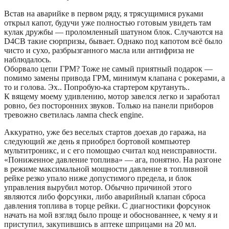
Встав на аварийке в первом ряду, я трясущимися руками
открыл капот, будучи уже полностью готовым увидеть там
кулак дружбы — проломленный шатуном блок. Случаются на
D4CB такие сюрпризы, бывает. Однако под капотом всё было
чисто и сухо, разбрызганного масла или антифриза не
наблюдалось.
Оборвало цепи ГРМ? Тоже не самый приятный подарок —
помимо замены привода ГРМ, минимум клапана с рокерами, а
то и голова. Эх.. Попробую-ка стартером крутануть..
К вящему моему удивлению, мотор завелся легко и заработал
ровно, без посторонних звуков. Только на панели приборов
тревожно светилась лампа check engine.
Аккуратно, уже без веселых стартов доехав до гаража, на
следующий же день я приобрел бортовой компьютер
мультитроникс, и с его помощью считал код неисправности.
«Пониженное давление топлива» — ага, понятно. На разгоне
в режиме максимальной мощности давление в топливной
рейке резко упало ниже допустимого предела, и блок
управления вырубил мотор. Обычно причиной этого
являются либо форсунки, либо аварийный клапан сброса
давления топлива в торце рейки. С диагностики форсунок
начать на мой взгляд было проще и обоснованнее, к чему я и
приступил, закупившись в аптеке шприцами на 20 мл.