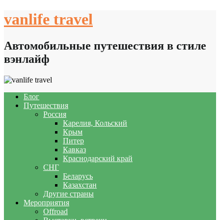
Skip
vanlife travel
to
content
Автомобильные путешествия в стиле
вэнлайф
Блог
Путешествия
Россия
Карелия, Кольский
Крым
Питер
Кавказ
Краснодарский край
СНГ
Беларусь
Казахстан
Другие страны
Мероприятия
Offroad