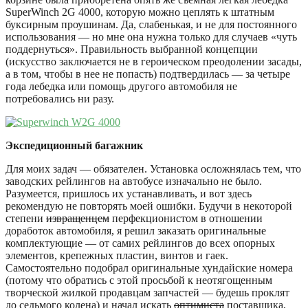
SuperWinch 2G 4000, которую можно цеплять к штатным
буксирным проушинам. Да, слабенькая, и не для постоянного
использования — но мне она нужна только для случаев «чуть
поддернуться». Правильность выбранной концепции
(искусство заключается не в героическом преодолении засады,
а в том, чтобы в нее не попасть) подтвердилась — за четыре
года лебедка или помощь другого автомобиля не
потребовались ни разу.
Экспедиционный багажник
Для моих задач — обязателен. Установка осложнялась тем, что
заводских рейлингов на автобусе изначально не было.
Разумеется, пришлось их устанавливать, и вот здесь
рекомендую не повторять моей ошибки. Будучи в некоторой
степени
извращенцем
перфекционистом в отношении
доработок автомобиля, я решил заказать оригинальные
комплектующие — от самих рейлингов до всех опорных
элементов, крепежных пластин, винтов и гаек.
Самостоятельно подобрал оригинальные хундайские номера
(потому что обратись с этой просьбой к неотягощенным
творческой жилкой продавцам запчастей — будешь проклят
до седьмого колена) и начал искать
оптимиста
поставщика,