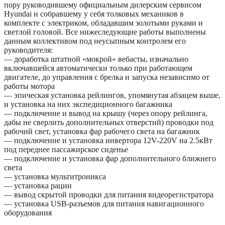
пору руководившему официальным дилерским сервисом
Hyundai и собравшему у себя толковых механиков в
комплекте с электриком, обладавшим золотыми руками и
светлой головой. Все нижеследующие работы выполнены
данным коллективом под неусыпным контролем его
руководителя:
— доработка штатной «мокрой» вебасты, изначально
включавшейся автоматически только при работающем
двигателе, до управления с брелка и запуска независимо от
работы мотора
— эпическая установка рейлингов, упомянутая абзацем выше,
и установка на них экспедиционного багажника
— подключение и вывод на крышу (через опору рейлинга,
дабы не сверлить дополнительных отверстий) проводки под
рабочий свет, установка фар рабочего света на багажник
— подключение и установка инвертора 12V-220V на 2.5кВт
под переднее пассажирское сиденье
— подключение и установка фар дополнительного ближнего
света
— установка мультитроникса
— установка рации
— вывод скрытой проводки для питания видеорегистратора
— установка USB-разъемов для питания навигационного
оборудования