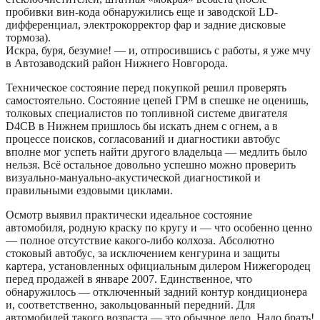
пробивки вин-кода обнаружились еще и заводской LD-
дифференциал, электрокорректор фар и задние дисковые
тормоза).
Искра, буря, безумие! — и, отпросившись с работы, я уже мчу
в Автозаводский район Нижнего Новгорода.
Техническое состояние перед покупкой решил проверять
самостоятельно. Состояние цепей ГРМ в спешке не оценишь,
толковых специалистов по топливной системе двигателя
D4CB в Нижнем пришлось бы искать днем с огнем, а в
процессе поисков, согласований и диагностики автобус
вполне мог успеть найти другого владельца — медлить было
нельзя. Всё остальное довольно успешно можно проверить
визуально-мануально-акустической диагностикой и
правильными ездовыми циклами.
Осмотр выявил практически идеальное состояние
автомобиля, родную краску по кругу и — что особенно ценно
— полное отсутствие какого-либо колхоза. Абсолютно
стоковый автобус, за исключением кенгурина и защиты
картера, установленных официальным дилером Нижегородец
перед продажей в январе 2007. Единственное, что
обнаружилось — отключенный задний контур кондиционера
и, соответственно, закольцованный передний. Для
автомобилей такого возраста — это обычное дело. Надо брать!