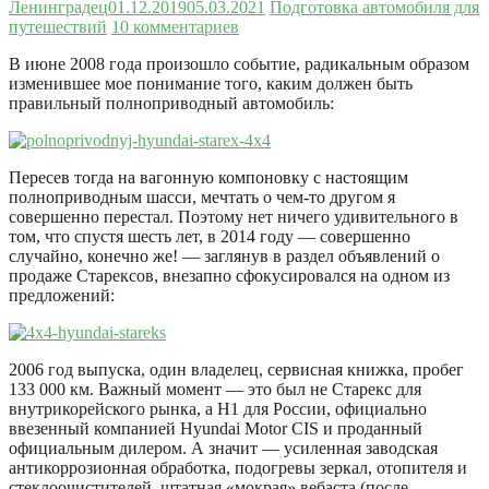
Ленинградец
01.12.2019
05.03.2021
Подготовка автомобиля для
путешествий
10 комментариев
В июне 2008 года произошло событие, радикальным образом
изменившее мое понимание того, каким должен быть
правильный полноприводный автомобиль:
Пересев тогда на вагонную компоновку с настоящим
полноприводным шасси, мечтать о чем-то другом я
совершенно перестал. Поэтому нет ничего удивительного в
том, что спустя шесть лет, в 2014 году — совершенно
случайно, конечно же! — заглянув в раздел объявлений о
продаже Старексов, внезапно сфокусировался на одном из
предложений:
2006 год выпуска, один владелец, сервисная книжка, пробег
133 000 км. Важный момент — это был не Старекс для
внутрикорейского рынка, а H1 для России, официально
ввезенный компанией Hyundai Motor CIS и проданный
официальным дилером. А значит — усиленная заводская
антикоррозионная обработка, подогревы зеркал, отопителя и
стеклоочистителей, штатная «мокрая» вебаста (после