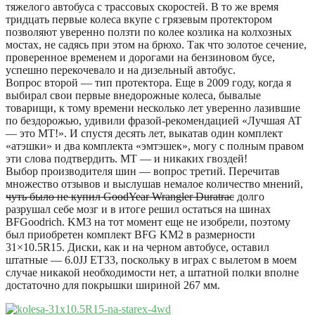
тяжелого автобуса с трассовых скоростей. В то же время
тридцать первые колеса вкупе с грязевым протектором
позволяют уверенно ползти по колее козлика на колхозных
мостах, не садясь при этом на брюхо. Так что золотое сечение,
проверенное временем и дорогами на бензиновом бусе,
успешно перекочевало и на дизельный автобус.
Вопрос второй — тип протектора. Еще в 2009 году, когда я
выбирал свои первые внедорожные колеса, бывалые
товарищи, к тому времени несколько лет уверенно лазившие
по бездорожью, удивили фразой-рекомендацией «Лучшая AT
— это MT!». И спустя десять лет, выкатав один комплект
«атэшки» и два комплекта «эмтэшек», могу с полным правом
эти слова подтвердить. MT — и никаких гвоздей!
Выбор производителя шин — вопрос третий. Перечитав
множество отзывов и выслушав немалое количество мнений,
чуть было не купил GoodYear Wrangler Duratrac
долго
разрушал себе мозг и в итоге решил остаться на шинах
BFGoodrich. KM3 на тот момент еще не изобрели, поэтому
был приобретен комплект BFG KM2 в размерности
31×10.5R15. Диски, как и на черном автобусе, оставил
штатные — 6.0JJ ET33, поскольку в играх с вылетом в моем
случае никакой необходимости нет, а штатной полки вполне
достаточно для покрышки шириной 267 мм.