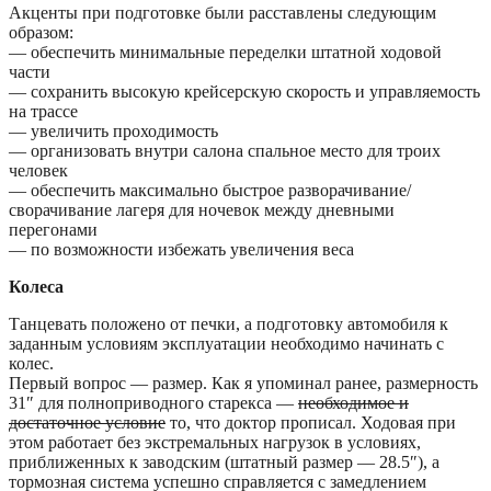
Акценты при подготовке были расставлены следующим
образом:
— обеспечить минимальные переделки штатной ходовой
части
— сохранить высокую крейсерскую скорость и управляемость
на трассе
— увеличить проходимость
— организовать внутри салона спальное место для троих
человек
— обеспечить максимально быстрое разворачивание/
сворачивание лагеря для ночевок между дневными
перегонами
— по возможности избежать увеличения веса
Колеса
Танцевать положено от печки, а подготовку автомобиля к
заданным условиям эксплуатации необходимо начинать с
колес.
Первый вопрос — размер. Как я упоминал ранее, размерность
31″ для полноприводного старекса —
необходимое и
достаточное условие
то, что доктор прописал. Ходовая при
этом работает без экстремальных нагрузок в условиях,
приближенных к заводским (штатный размер — 28.5″), а
тормозная система успешно справляется с замедлением