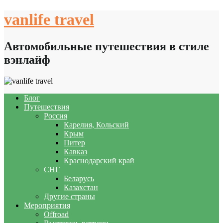
Skip
vanlife travel
to
content
Автомобильные путешествия в стиле
вэнлайф
Блог
Путешествия
Россия
Карелия, Кольский
Крым
Питер
Кавказ
Краснодарский край
СНГ
Беларусь
Казахстан
Другие страны
Мероприятия
Offroad