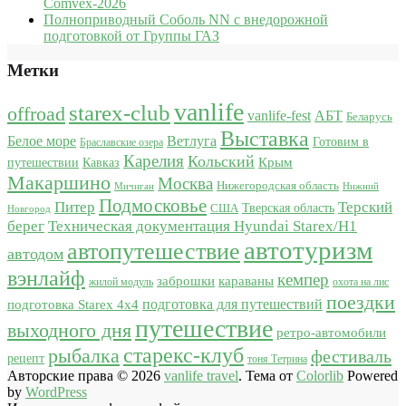
Comvex-2026
Полноприводный Соболь NN с внедорожной
подготовкой от Группы ГАЗ
Метки
vanlife
starex-club
offroad
vanlife-fest
АБТ
Беларусь
Выставка
Белое море
Ветлуга
Готовим в
Браславские озера
Карелия
Кольский
Крым
путешествии
Кавказ
Макаршино
Москва
Нижегородская область
Мичиган
Нижний
Подмосковье
Питер
Терский
США
Тверская область
Новгород
берег
Техническая документация Hyundai Starex/H1
автотуризм
автопутешествие
автодом
вэнлайф
кемпер
караваны
заброшки
жилой модуль
охота на лис
поездки
подготовка для путешествий
подготовка Starex 4x4
путешествие
выходного дня
ретро-автомобили
старекс-клуб
рыбалка
фестиваль
рецепт
тоня Тетрина
Авторские права © 2026
vanlife travel
. Тема от
Colorlib
Powered
by
WordPress