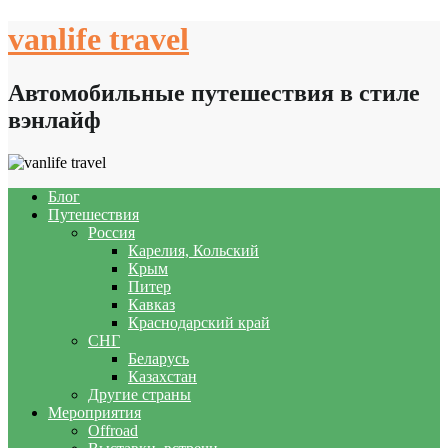
Skip
vanlife travel
to
content
Автомобильные путешествия в стиле
вэнлайф
Блог
Путешествия
Россия
Карелия, Кольский
Крым
Питер
Кавказ
Краснодарский край
СНГ
Беларусь
Казахстан
Другие страны
Мероприятия
Offroad