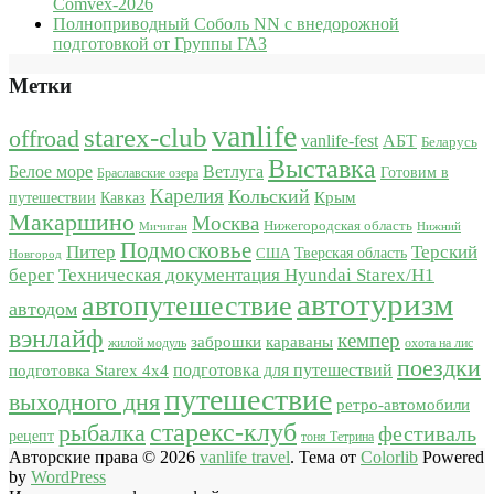
Comvex-2026
Полноприводный Соболь NN с внедорожной
подготовкой от Группы ГАЗ
Метки
vanlife
starex-club
offroad
vanlife-fest
АБТ
Беларусь
Выставка
Белое море
Ветлуга
Готовим в
Браславские озера
Карелия
Кольский
Крым
путешествии
Кавказ
Макаршино
Москва
Нижегородская область
Мичиган
Нижний
Подмосковье
Питер
Терский
США
Тверская область
Новгород
берег
Техническая документация Hyundai Starex/H1
автотуризм
автопутешествие
автодом
вэнлайф
кемпер
караваны
заброшки
жилой модуль
охота на лис
поездки
подготовка для путешествий
подготовка Starex 4x4
путешествие
выходного дня
ретро-автомобили
старекс-клуб
рыбалка
фестиваль
рецепт
тоня Тетрина
Авторские права © 2026
vanlife travel
. Тема от
Colorlib
Powered
by
WordPress