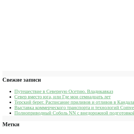
Свежие записи
Путешествие в Северную Осетию. Владикавказ
Север вместо юга, или Где мои семнадцать лет
Терский берег. Расписание приливов и отливов в Кандала
Выставка коммерческого транспорта и технологий Comve
Полноприводный Соболь NN с внедорожной подготовкой
Метки