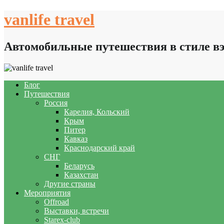
Skip
vanlife travel
to
content
Автомобильные путешествия в стиле в
Блог
Путешествия
Россия
Карелия, Кольский
Крым
Питер
Кавказ
Краснодарский край
СНГ
Беларусь
Казахстан
Другие страны
Мероприятия
Offroad
Выставки, встречи
Starex-club