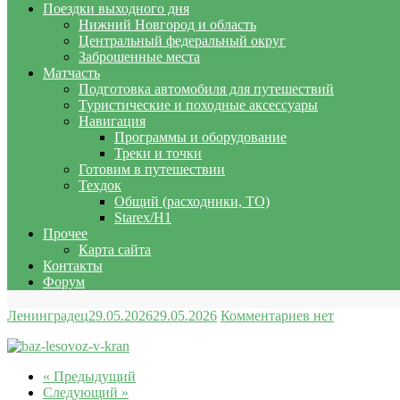
Поездки выходного дня
Нижний Новгород и область
Центральный федеральный округ
Заброшенные места
Матчасть
Подготовка автомобиля для путешествий
Туристические и походные аксессуары
Навигация
Программы и оборудование
Треки и точки
Готовим в путешествии
Техдок
Общий (расходники, ТО)
Starex/H1
Прочее
Карта сайта
Контакты
Форум
Ленинградец
29.05.2026
29.05.2026
Комментариев нет
« Предыдущий
Следующий »