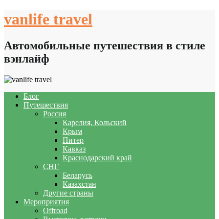
Skip
vanlife travel
to
content
Автомобильные путешествия в стиле
вэнлайф
Блог
Путешествия
Россия
Карелия, Кольский
Крым
Питер
Кавказ
Краснодарский край
СНГ
Беларусь
Казахстан
Другие страны
Мероприятия
Offroad