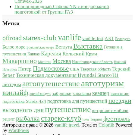
Comvex-2026
Полноприводный Соболь NN с внедорожной
подготовкой от Группы ГАЗ
Метки
vanlife
starex-club
offroad
vanlife-fest
АБТ
Беларусь
Выставка
Белое море
Ветлуга
Готовим в
Браславские озера
Карелия
Кольский
Крым
путешествии
Кавказ
Макаршино
Москва
Нижегородская область
Мичиган
Нижний
Подмосковье
Питер
Терский
США
Тверская область
Новгород
берег
Техническая документация Hyundai Starex/H1
автотуризм
автопутешествие
автодом
вэнлайф
кемпер
караваны
заброшки
жилой модуль
охота на лис
поездки
подготовка для путешествий
подготовка Starex 4x4
путешествие
выходного дня
ретро-автомобили
старекс-клуб
рыбалка
фестиваль
рецепт
тоня Тетрина
Авторские права © 2026
vanlife travel
. Тема от
Colorlib
Powered
by
WordPress