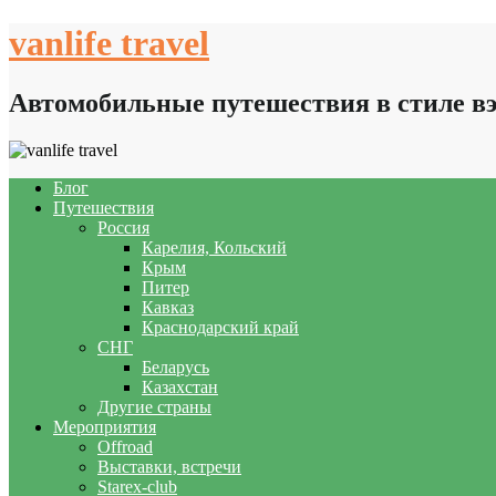
Skip
vanlife travel
to
content
Автомобильные путешествия в стиле в
Блог
Путешествия
Россия
Карелия, Кольский
Крым
Питер
Кавказ
Краснодарский край
СНГ
Беларусь
Казахстан
Другие страны
Мероприятия
Offroad
Выставки, встречи
Starex-club