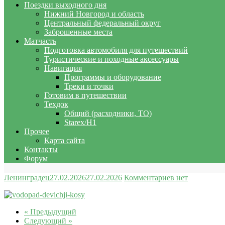
Поездки выходного дня
Нижний Новгород и область
Центральный федеральный округ
Заброшенные места
Матчасть
Подготовка автомобиля для путешествий
Туристические и походные аксессуары
Навигация
Программы и оборудование
Треки и точки
Готовим в путешествии
Техдок
Общий (расходники, ТО)
Starex/H1
Прочее
Карта сайта
Контакты
Форум
Ленинградец
27.02.2026
27.02.2026
Комментариев нет
« Предыдущий
Следующий »