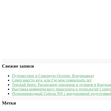
Свежие записи
Путешествие в Северную Осетию. Владикавказ
Север вместо юга, или Где мои семнадцать лет
Терский берег. Расписание приливов и отливов в Кандала
Выставка коммерческого транспорта и технологий Comve
Полноприводный Соболь NN с внедорожной подготовкой
Метки