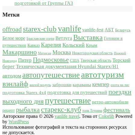
подготовкой от Группы ГАЗ
Метки
vanlife
starex-club
offroad
vanlife-fest
АБТ
Беларусь
Выставка
Белое море
Ветлуга
Готовим в
Браславские озера
Карелия
Кольский
Крым
путешествии
Кавказ
Макаршино
Москва
Нижегородская область
Мичиган
Нижний
Подмосковье
Питер
Терский
США
Тверская область
Новгород
берег
Техническая документация Hyundai Starex/H1
автотуризм
автопутешествие
автодом
вэнлайф
кемпер
караваны
заброшки
жилой модуль
охота на лис
поездки
подготовка для путешествий
подготовка Starex 4x4
путешествие
выходного дня
ретро-автомобили
старекс-клуб
рыбалка
фестиваль
рецепт
тоня Тетрина
Авторские права © 2026
vanlife travel
. Тема от
Colorlib
Powered
by
WordPress
Использование фотографий и текста на сторонних ресурсах
не допускается.