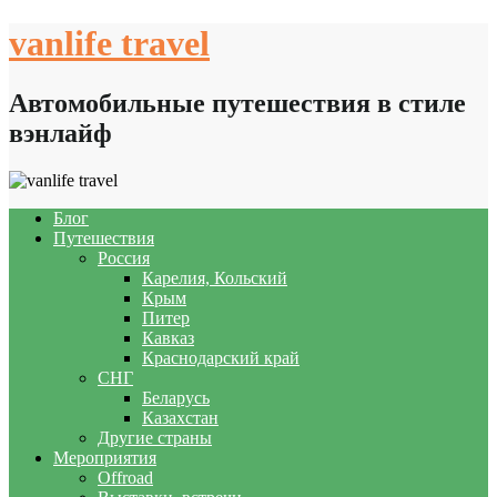
Skip
vanlife travel
to
content
Автомобильные путешествия в стиле
вэнлайф
Блог
Путешествия
Россия
Карелия, Кольский
Крым
Питер
Кавказ
Краснодарский край
СНГ
Беларусь
Казахстан
Другие страны
Мероприятия
Offroad