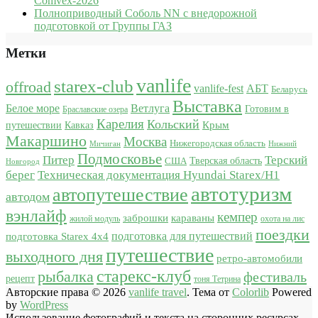
Comvex-2026
Полноприводный Соболь NN с внедорожной
подготовкой от Группы ГАЗ
Метки
vanlife
starex-club
offroad
vanlife-fest
АБТ
Беларусь
Выставка
Белое море
Ветлуга
Готовим в
Браславские озера
Карелия
Кольский
Крым
путешествии
Кавказ
Макаршино
Москва
Нижегородская область
Мичиган
Нижний
Подмосковье
Питер
Терский
США
Тверская область
Новгород
берег
Техническая документация Hyundai Starex/H1
автотуризм
автопутешествие
автодом
вэнлайф
кемпер
караваны
заброшки
жилой модуль
охота на лис
поездки
подготовка для путешествий
подготовка Starex 4x4
путешествие
выходного дня
ретро-автомобили
старекс-клуб
рыбалка
фестиваль
рецепт
тоня Тетрина
Авторские права © 2026
vanlife travel
. Тема от
Colorlib
Powered
by
WordPress
Использование фотографий и текста на сторонних ресурсах