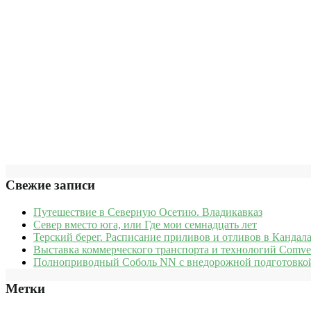
Свежие записи
Путешествие в Северную Осетию. Владикавказ
Север вместо юга, или Где мои семнадцать лет
Терский берег. Расписание приливов и отливов в Кандала
Выставка коммерческого транспорта и технологий Comve
Полноприводный Соболь NN с внедорожной подготовкой
Метки