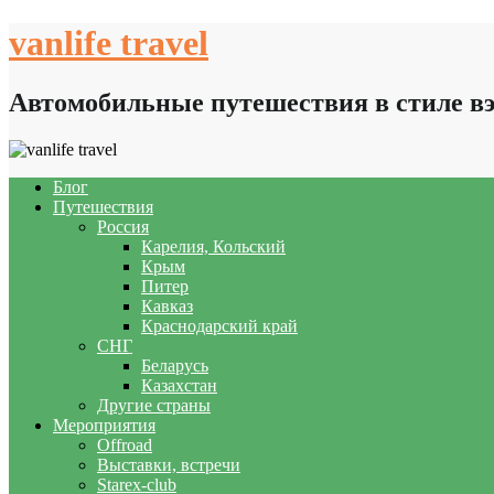
Skip
vanlife travel
to
content
Автомобильные путешествия в стиле в
Блог
Путешествия
Россия
Карелия, Кольский
Крым
Питер
Кавказ
Краснодарский край
СНГ
Беларусь
Казахстан
Другие страны
Мероприятия
Offroad
Выставки, встречи
Starex-club