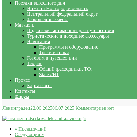
Поездки выходного дня
Нижний Новгород и область
Центральный федеральный округ
Заброшенные места
Матчасть
Подготовка автомобиля для путешествий
Туристические и походные аксессуары
Навигация
Программы и оборудование
Треки и точки
Готовим в путешествии
Техдок
Общий (расходники, ТО)
Starex/H1
Прочее
Карта сайта
Контакты
Форум
Ленинградец
22.06.2025
06.07.2025
Комментариев нет
« Предыдущий
Следующий »