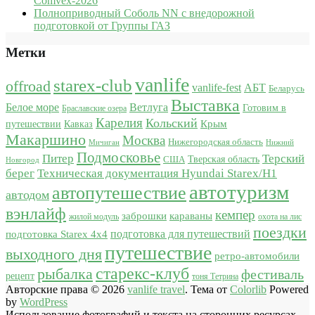
Comvex-2026
Полноприводный Соболь NN с внедорожной
подготовкой от Группы ГАЗ
Метки
vanlife
starex-club
offroad
vanlife-fest
АБТ
Беларусь
Выставка
Белое море
Ветлуга
Готовим в
Браславские озера
Карелия
Кольский
Крым
путешествии
Кавказ
Макаршино
Москва
Нижегородская область
Мичиган
Нижний
Подмосковье
Питер
Терский
США
Тверская область
Новгород
берег
Техническая документация Hyundai Starex/H1
автотуризм
автопутешествие
автодом
вэнлайф
кемпер
караваны
заброшки
жилой модуль
охота на лис
поездки
подготовка для путешествий
подготовка Starex 4x4
путешествие
выходного дня
ретро-автомобили
старекс-клуб
рыбалка
фестиваль
рецепт
тоня Тетрина
Авторские права © 2026
vanlife travel
. Тема от
Colorlib
Powered
by
WordPress
Использование фотографий и текста на сторонних ресурсах