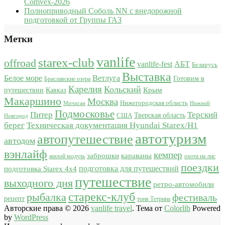
Comvex-2026
Полноприводный Соболь NN с внедорожной
подготовкой от Группы ГАЗ
Метки
vanlife
starex-club
offroad
vanlife-fest
АБТ
Беларусь
Выставка
Белое море
Ветлуга
Готовим в
Браславские озера
Карелия
Кольский
Крым
путешествии
Кавказ
Макаршино
Москва
Нижегородская область
Мичиган
Нижний
Подмосковье
Питер
Терский
США
Тверская область
Новгород
берег
Техническая документация Hyundai Starex/H1
автотуризм
автопутешествие
автодом
вэнлайф
кемпер
караваны
заброшки
жилой модуль
охота на лис
поездки
подготовка для путешествий
подготовка Starex 4x4
путешествие
выходного дня
ретро-автомобили
старекс-клуб
рыбалка
фестиваль
рецепт
тоня Тетрина
Авторские права © 2026
vanlife travel
. Тема от
Colorlib
Powered
by
WordPress