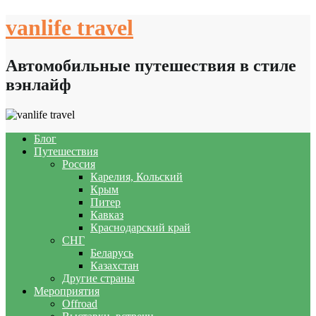
Skip
vanlife travel
to
content
Автомобильные путешествия в стиле
вэнлайф
Блог
Путешествия
Россия
Карелия, Кольский
Крым
Питер
Кавказ
Краснодарский край
СНГ
Беларусь
Казахстан
Другие страны
Мероприятия
Offroad