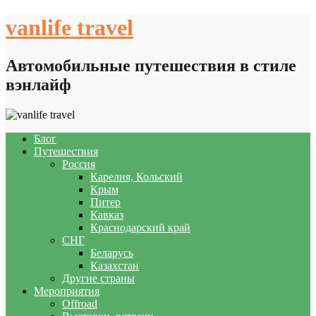
Skip
vanlife travel
to
content
Автомобильные путешествия в стиле
вэнлайф
Блог
Путешествия
Россия
Карелия, Кольский
Крым
Питер
Кавказ
Краснодарский край
СНГ
Беларусь
Казахстан
Другие страны
Мероприятия
Offroad