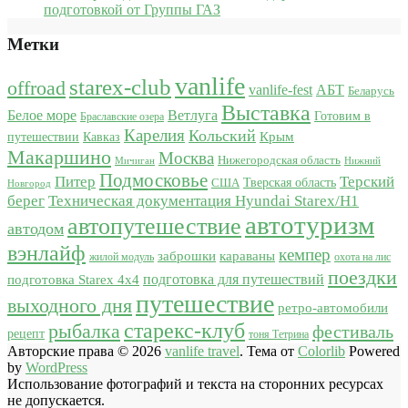
подготовкой от Группы ГАЗ
Метки
vanlife
starex-club
offroad
vanlife-fest
АБТ
Беларусь
Выставка
Белое море
Ветлуга
Готовим в
Браславские озера
Карелия
Кольский
Крым
путешествии
Кавказ
Макаршино
Москва
Нижегородская область
Мичиган
Нижний
Подмосковье
Питер
Терский
США
Тверская область
Новгород
берег
Техническая документация Hyundai Starex/H1
автотуризм
автопутешествие
автодом
вэнлайф
кемпер
караваны
заброшки
жилой модуль
охота на лис
поездки
подготовка для путешествий
подготовка Starex 4x4
путешествие
выходного дня
ретро-автомобили
старекс-клуб
рыбалка
фестиваль
рецепт
тоня Тетрина
Авторские права © 2026
vanlife travel
. Тема от
Colorlib
Powered
by
WordPress
Использование фотографий и текста на сторонних ресурсах
не допускается.