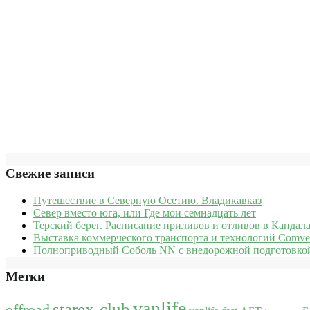
Свежие записи
Путешествие в Северную Осетию. Владикавказ
Север вместо юга, или Где мои семнадцать лет
Терский берег. Расписание приливов и отливов в Кандала
Выставка коммерческого транспорта и технологий Comve
Полноприводный Соболь NN с внедорожной подготовкой
Метки
vanlife
starex-club