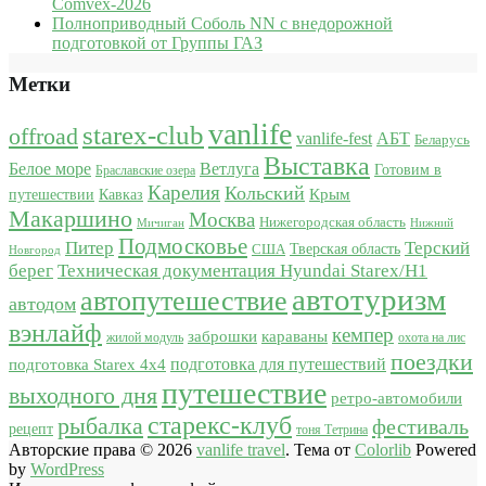
Comvex-2026
Полноприводный Соболь NN с внедорожной
подготовкой от Группы ГАЗ
Метки
vanlife
starex-club
offroad
vanlife-fest
АБТ
Беларусь
Выставка
Белое море
Ветлуга
Готовим в
Браславские озера
Карелия
Кольский
Крым
путешествии
Кавказ
Макаршино
Москва
Нижегородская область
Мичиган
Нижний
Подмосковье
Питер
Терский
США
Тверская область
Новгород
берег
Техническая документация Hyundai Starex/H1
автотуризм
автопутешествие
автодом
вэнлайф
кемпер
караваны
заброшки
жилой модуль
охота на лис
поездки
подготовка для путешествий
подготовка Starex 4x4
путешествие
выходного дня
ретро-автомобили
старекс-клуб
рыбалка
фестиваль
рецепт
тоня Тетрина
Авторские права © 2026
vanlife travel
. Тема от
Colorlib
Powered
by
WordPress