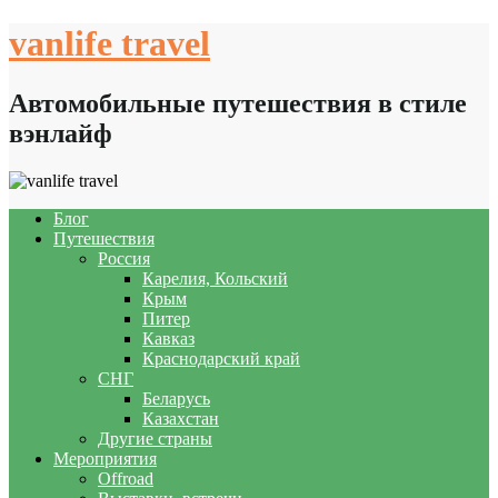
Skip
vanlife travel
to
content
Автомобильные путешествия в стиле
вэнлайф
Блог
Путешествия
Россия
Карелия, Кольский
Крым
Питер
Кавказ
Краснодарский край
СНГ
Беларусь
Казахстан
Другие страны
Мероприятия
Offroad