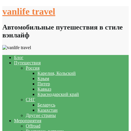
Skip
vanlife travel
to
content
Автомобильные путешествия в стиле
вэнлайф
Блог
Путешествия
Россия
Карелия, Кольский
Крым
Питер
Кавказ
Краснодарский край
СНГ
Беларусь
Казахстан
Другие страны
Мероприятия
Offroad