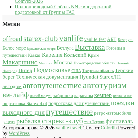
Comvex-2026
Полноприводный Соболь NN с внедорожной
подготовкой от Группы ГАЗ
Метки
vanlife
starex-club
offroad
vanlife-fest
АБТ
Беларусь
Выставка
Белое море
Ветлуга
Готовим в
Браславские озера
Карелия
Кольский
Крым
путешествии
Кавказ
Макаршино
Москва
Нижегородская область
Мичиган
Нижний
Подмосковье
Питер
Терский
США
Тверская область
Новгород
берег
Техническая документация Hyundai Starex/H1
автотуризм
автопутешествие
автодом
вэнлайф
кемпер
караваны
заброшки
жилой модуль
охота на лис
поездки
подготовка для путешествий
подготовка Starex 4x4
путешествие
выходного дня
ретро-автомобили
старекс-клуб
рыбалка
фестиваль
рецепт
тоня Тетрина
Авторские права © 2026
vanlife travel
. Тема от
Colorlib
Powered
by
WordPress