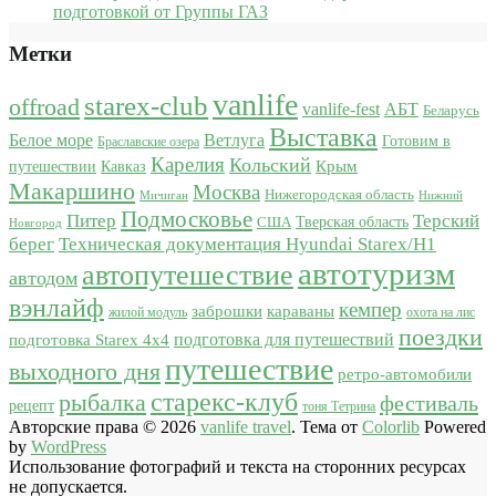
подготовкой от Группы ГАЗ
Метки
vanlife
starex-club
offroad
vanlife-fest
АБТ
Беларусь
Выставка
Белое море
Ветлуга
Готовим в
Браславские озера
Карелия
Кольский
Крым
путешествии
Кавказ
Макаршино
Москва
Нижегородская область
Мичиган
Нижний
Подмосковье
Питер
Терский
США
Тверская область
Новгород
берег
Техническая документация Hyundai Starex/H1
автотуризм
автопутешествие
автодом
вэнлайф
кемпер
караваны
заброшки
жилой модуль
охота на лис
поездки
подготовка для путешествий
подготовка Starex 4x4
путешествие
выходного дня
ретро-автомобили
старекс-клуб
рыбалка
фестиваль
рецепт
тоня Тетрина
Авторские права © 2026
vanlife travel
. Тема от
Colorlib
Powered
by
WordPress
Использование фотографий и текста на сторонних ресурсах
не допускается.