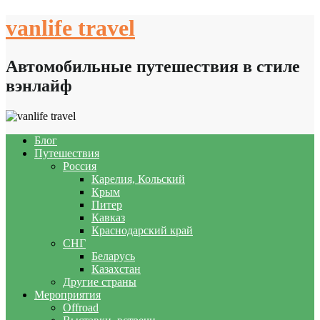
Skip
vanlife travel
to
content
Автомобильные путешествия в стиле
вэнлайф
Блог
Путешествия
Россия
Карелия, Кольский
Крым
Питер
Кавказ
Краснодарский край
СНГ
Беларусь
Казахстан
Другие страны
Мероприятия
Offroad