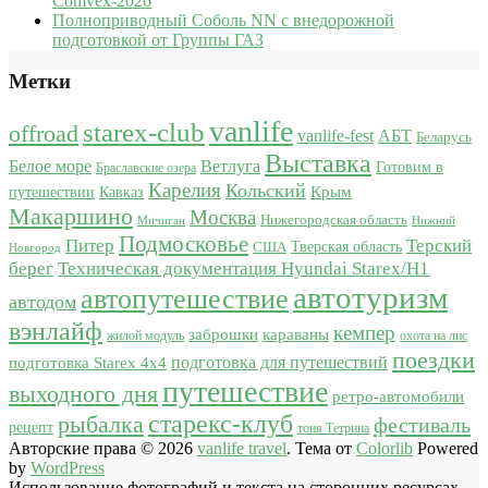
Comvex-2026
Полноприводный Соболь NN с внедорожной
подготовкой от Группы ГАЗ
Метки
vanlife
starex-club
offroad
vanlife-fest
АБТ
Беларусь
Выставка
Белое море
Ветлуга
Готовим в
Браславские озера
Карелия
Кольский
Крым
путешествии
Кавказ
Макаршино
Москва
Нижегородская область
Мичиган
Нижний
Подмосковье
Питер
Терский
США
Тверская область
Новгород
берег
Техническая документация Hyundai Starex/H1
автотуризм
автопутешествие
автодом
вэнлайф
кемпер
караваны
заброшки
жилой модуль
охота на лис
поездки
подготовка для путешествий
подготовка Starex 4x4
путешествие
выходного дня
ретро-автомобили
старекс-клуб
рыбалка
фестиваль
рецепт
тоня Тетрина
Авторские права © 2026
vanlife travel
. Тема от
Colorlib
Powered
by
WordPress
Использование фотографий и текста на сторонних ресурсах