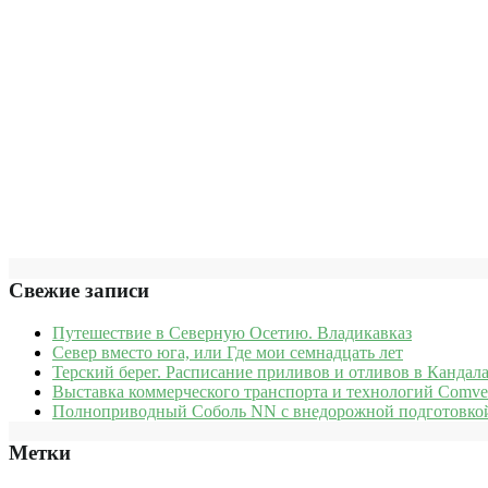
Свежие записи
Путешествие в Северную Осетию. Владикавказ
Север вместо юга, или Где мои семнадцать лет
Терский берег. Расписание приливов и отливов в Кандала
Выставка коммерческого транспорта и технологий Comve
Полноприводный Соболь NN с внедорожной подготовкой
Метки