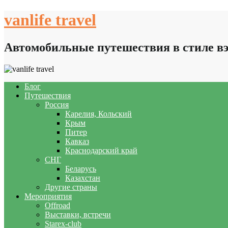
Skip
vanlife travel
to
content
Автомобильные путешествия в стиле в
Блог
Путешествия
Россия
Карелия, Кольский
Крым
Питер
Кавказ
Краснодарский край
СНГ
Беларусь
Казахстан
Другие страны
Мероприятия
Offroad
Выставки, встречи
Starex-club