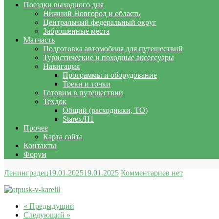
Поездки выходного дня
Нижний Новгород и область
Центральный федеральный округ
Заброшенные места
Матчасть
Подготовка автомобиля для путешествий
Туристические и походные аксессуары
Навигация
Программы и оборудование
Треки и точки
Готовим в путешествии
Техдок
Общий (расходники, ТО)
Starex/H1
Прочее
Карта сайта
Контакты
Форум
Ленинградец
19.01.2025
19.01.2025
Комментариев нет
« Предыдущий
Следующий »